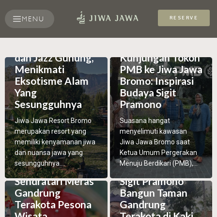
RESERVE
MENU
Jiwa Jawa Resort
dan Jazz Gunung,
Kunjungan Tokoh
Menikmati
PMB ke Jiwa Jawa
Eksotisme Alam
Bromo: Inspirasi
Yang
Budaya Sigit
Sesungguhnya
Pramono
Jiwa Jawa Resort Bromo
Suasana hangat
merupakan resort yang
menyelimuti kawasan
memiliki kenyamanan jiwa
Jiwa Jawa Bromo saat
dan nuansa jawa yang
Ketua Umum Pergerakan
sesungguhnya....
Menuju Berdikari (PMB),...
Sendratari Meras
Sigit Pramono
Gandrung
Bangun Taman
Terakota Pesona
Gandrung
Wisata
Terakota di Kaki